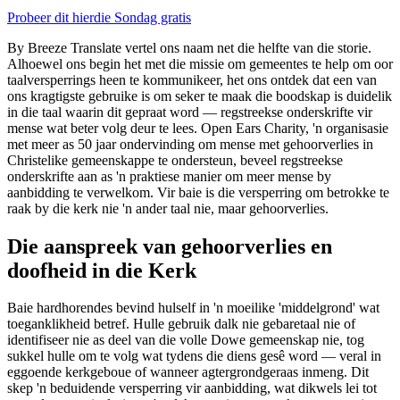
Probeer dit hierdie Sondag gratis
By Breeze Translate vertel ons naam net die helfte van die storie.
Alhoewel ons begin het met die missie om gemeentes te help om oor
taalversperrings heen te kommunikeer, het ons ontdek dat een van
ons kragtigste gebruike is om seker te maak die boodskap is duidelik
in die taal waarin dit gepraat word — regstreekse onderskrifte vir
mense wat beter volg deur te lees. Open Ears Charity, 'n organisasie
met meer as 50 jaar ondervinding om mense met gehoorverlies in
Christelike gemeenskappe te ondersteun, beveel regstreekse
onderskrifte aan as 'n praktiese manier om meer mense by
aanbidding te verwelkom. Vir baie is die versperring om betrokke te
raak by die kerk nie 'n ander taal nie, maar gehoorverlies.
Die aanspreek van gehoorverlies en
doofheid in die Kerk
Baie hardhorendes bevind hulself in 'n moeilike 'middelgrond' wat
toeganklikheid betref. Hulle gebruik dalk nie gebaretaal nie of
identifiseer nie as deel van die volle Dowe gemeenskap nie, tog
sukkel hulle om te volg wat tydens die diens gesê word — veral in
eggoende kerkgeboue of wanneer agtergrondgeraas inmeng. Dit
skep 'n beduidende versperring vir aanbidding, wat dikwels lei tot