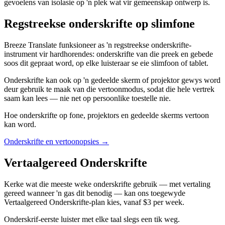
gevoelens van isolasie op 'n plek wat vir gemeenskap ontwerp is.
Regstreekse onderskrifte op slimfone
Breeze Translate funksioneer as 'n regstreekse onderskrifte-
instrument vir hardhorendes: onderskrifte van die preek en gebede
soos dit gepraat word, op elke luisteraar se eie slimfoon of tablet.
Onderskrifte kan ook op 'n gedeelde skerm of projektor gewys word
deur gebruik te maak van die vertoonmodus, sodat die hele vertrek
saam kan lees — nie net op persoonlike toestelle nie.
Hoe onderskrifte op fone, projektors en gedeelde skerms vertoon
kan word.
Onderskrifte en vertoonopsies
→
Vertaalgereed Onderskrifte
Kerke wat die meeste weke onderskrifte gebruik — met vertaling
gereed wanneer 'n gas dit benodig — kan ons toegewyde
Vertaalgereed Onderskrifte-plan kies, vanaf $3 per week.
Onderskrif-eerste luister met elke taal slegs een tik weg.