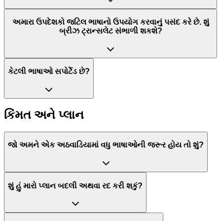
અમારા ઉપદેશકો જટિલ ભાષાનો ઉપયોગ કરવાનું પસંદ કરે છે. શું
બ્રીઝ ટ્રાન્સલેટ સંભાળી શકશે?
કેટલી ભાષાઓ સપોર્ટેડ છે?
કિંમત અને પ્લાન
જો અમને એક અઠવાડિયામાં વધુ ભાષાઓની જરૂર હોય તો શું?
શું હું મારો પ્લાન બદલી અથવા રદ કરી શકું?