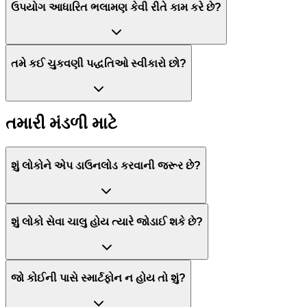
ઉપયોગ આધારિત ભલામણ કેવી રીતે કામ કરે છે?
તમે કઈ ચુકવણી પદ્ધતિઓ સ્વીકારો છો?
તમારી મંડળી માટે
શું લોકોને એપ ડાઉનલોડ કરવાની જરૂર છે?
શું લોકો સેવા ચાલુ હોય ત્યારે જોડાઈ શકે છે?
જો કોઈની પાસે સ્માર્ટફોન ન હોય તો શું?