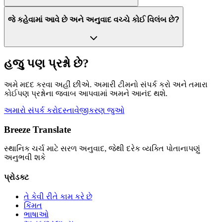
જે કહેવામાં આવે છે અને અનુવાદ વચ્ચે કોઈ વિલંબ છે?
હજુ પણ પ્રશ્નો છે?
અમે મદદ કરવા અહીં છીએ. અમારી ટીમનો સંપર્ક કરો અને તમારા
કોઈપણ પ્રશ્નોના જવાબ આપવામાં અમને આનંદ થશે.
અમારો સંપર્ક કરો
દસ્તાવેજીકરણ જુઓ
Breeze Translate
સ્થાનિક ચર્ચ માટે સરળ અનુવાદ, જેથી દરેક વ્યક્તિ પોતાનાપણું
અનુભવી શકે
પ્રોડક્ટ
તે કેવી રીતે કામ કરે છે
કિંમત
ભાષાઓ