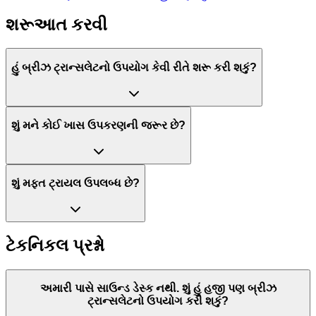
શરૂઆત કરવી
હું બ્રીઝ ટ્રાન્સલેટનો ઉપયોગ કેવી રીતે શરૂ કરી શકું?
શું મને કોઈ ખાસ ઉપકરણની જરૂર છે?
શું મફત ટ્રાયલ ઉપલબ્ધ છે?
ટેકનિકલ પ્રશ્નો
અમારી પાસે સાઉન્ડ ડેસ્ક નથી. શું હું હજી પણ બ્રીઝ
ટ્રાન્સલેટનો ઉપયોગ કરી શકું?