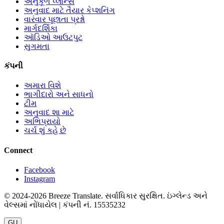
અનુકૂળ પ્લાન્સ
અનુવાદ માટે તૈયાર કેપ્શનિંગ
વારંવાર પૂછાતા પ્રશ્નો
માર્ગદર્શિકા
ઑડિઓ આઉટપુટ
સુગમતા
કંપની
અમારા વિશે
ભાગીદારો અને સાધનો
ટીમ
અનુવાદ શા માટે
અભિપ્રાયો
ચર્ચ શું કહે છે
Connect
Facebook
Instagram
© 2024-2026 Breeze Translate. સર્વાધિકાર સુરક્ષિત. ઇંગ્લેન્ડ અને
વેલ્સમાં નોંધાયેલ | કંપની નં. 15535232
GU