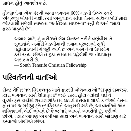
સાધન હોવું આવશ્યક છે.
હૌન્સલોમાં એક મંડળી જ્યાં લગભગ 60% મંડળી ઉચ્ચ સ્તરે
અંગ્રેજી બોલતી નથી, ત્યાં અનુવાદને સીધા તેમના સાઉન્ડબોર્ડ સાથે
જોડવાથી મળેલી સ્પષ્ટતા "અતિશય મદદરૂપ" રહી છે અને "મોટો
ફરક પાડ્યો છે".
અમારા માટે, હું બ્રીઝને ગેમ ચેન્જર તરીકે વર્ણવીશ. તે
સુવાર્તાને અમારી મંડળીમાંની તમામ પ્રજાઓ સુધી
પહોંચાડવાની મંજૂરી આપે છે અને અમે તેનો ઉપયોગ
કરી રહ્યા છીએ તે ટૂંકા સમયમાં પહેલેથી જ નોંધપાત્ર
અસર કરી છે.
—
South Tenerife Christian Fellowship
પરિવર્તનની વાર્તાઓ
સેન્ટ ગેબ્રિયલ ક્રિકલવુડ ખાતે ફારસી બોલનારાઓ "સંપૂર્ણ સમજણ
દ્વારા ભગવાન સાથે ઊંડાણમાં" જઈ રહ્યા હોય ત્યાંથી લઈને
વૂડલેન્ડ્સ ચર્ચમાં શ્રવણશક્તિમાં ઘટાડો ધરાવતા લોકો કે જેઓ તેમના
ફોન પર અંગ્રેજી ટ્રાન્સક્રિપ્ટને અનુસરી શકે છે, આ વાર્તાઓ એક
શક્તિશાળી યાદ અપાવે છે કે જ્યારે આપણે અવરોધો દૂર કરીએ
છીએ, ત્યારે આપણે એકબીજા સાથે અને ભગવાન સાથે જોડાણ માટે
દરવાજો ખોલીએ છીએ.