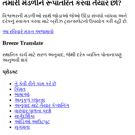
તમારી મંડળીને રૂપાંતરિત કરવા તૈયાર છો?
વિશ્વભરની મંડળીઓ સાથે જોડાઓ જેઓ ઊંડા સંબંધો બાંધવા અને
દરેકનું સ્વાગત કરવા માટે બ્રીઝ ટ્રાન્સલેટનો ઉપયોગ કરી રહી છે.
આ રવિવારે મફત અજમાવો
Breeze Translate
સ્થાનિક ચર્ચ માટે સરળ અનુવાદ, જેથી દરેક વ્યક્તિ પોતાનાપણું
અનુભવી શકે
પ્રોડક્ટ
તે કેવી રીતે કામ કરે છે
કિંમત
ભાષાઓ
અનુકૂળ પ્લાન્સ
અનુવાદ માટે તૈયાર કેપ્શનિંગ
વારંવાર પૂછાતા પ્રશ્નો
માર્ગદર્શિકા
ઑડિઓ આઉટપુટ
સુગમતા