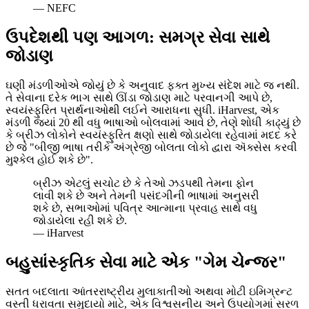
—
NEFC
ઉપદેશથી પણ આગળ: સમગ્ર સેવા સાથે
જોડાણ
ઘણી મંડળીઓએ જોયું છે કે અનુવાદ ફક્ત મુખ્ય સંદેશ માટે જ નથી.
તે સેવાના દરેક ભાગ સાથે ઊંડા જોડાણ માટે પરવાનગી આપે છે,
સ્વયંસ્ફુરિત પ્રાર્થનાઓથી લઈને આરાધના સુધી. iHarvest, એક
મંડળી જ્યાં 20 થી વધુ ભાષાઓ બોલવામાં આવે છે, તેણે શોધી કાઢ્યું છે
કે બ્રીઝ લોકોને સ્વયંસ્ફુરિત ક્ષણો સાથે જોડાયેલા રહેવામાં મદદ કરે
છે જે "બીજી ભાષા તરીકે અંગ્રેજી બોલતા લોકો દ્વારા ઍક્સેસ કરવી
મુશ્કેલ હોઈ શકે છે".
બ્રીઝ એટલું સચોટ છે કે તેઓ ઝડપથી તેમના ફોન
લાવી શકે છે અને તેમની પસંદગીની ભાષામાં અનુસરી
શકે છે, સભાઓમાં પવિત્ર આત્માના પ્રવાહ સાથે વધુ
જોડાયેલા રહી શકે છે.
—
iHarvest
બહુસાંસ્કૃતિક સેવા માટે એક "ગેમ ચેન્જર"
સતત બદલાતા આંતરરાષ્ટ્રીય મુલાકાતીઓ અથવા મોટી ઇમિગ્રન્ટ
વસ્તી ધરાવતા સમુદાયો માટે, એક વિશ્વસનીય અને ઉપયોગમાં સરળ