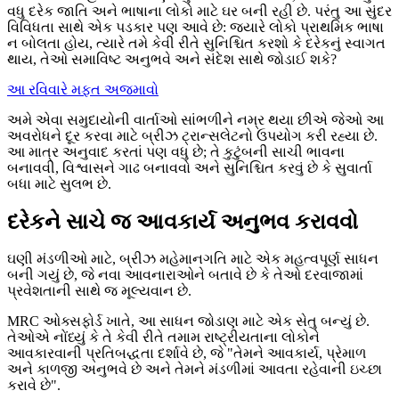
વધુ દરેક જાતિ અને ભાષાના લોકો માટે ઘર બની રહી છે. પરંતુ આ સુંદર
વિવિધતા સાથે એક પડકાર પણ આવે છે: જ્યારે લોકો પ્રાથમિક ભાષા
ન બોલતા હોય, ત્યારે તમે કેવી રીતે સુનિશ્ચિત કરશો કે દરેકનું સ્વાગત
થાય, તેઓ સમાવિષ્ટ અનુભવે અને સંદેશ સાથે જોડાઈ શકે?
આ રવિવારે મફત અજમાવો
અમે એવા સમુદાયોની વાર્તાઓ સાંભળીને નમ્ર થયા છીએ જેઓ આ
અવરોધને દૂર કરવા માટે બ્રીઝ ટ્રાન્સલેટનો ઉપયોગ કરી રહ્યા છે.
આ માત્ર અનુવાદ કરતાં પણ વધુ છે; તે કુટુંબની સાચી ભાવના
બનાવવી, વિશ્વાસને ગાઢ બનાવવો અને સુનિશ્ચિત કરવું છે કે સુવાર્તા
બધા માટે સુલભ છે.
દરેકને સાચે જ આવકાર્ય અનુભવ કરાવવો
ઘણી મંડળીઓ માટે, બ્રીઝ મહેમાનગતિ માટે એક મહત્વપૂર્ણ સાધન
બની ગયું છે, જે નવા આવનારાઓને બતાવે છે કે તેઓ દરવાજામાં
પ્રવેશતાની સાથે જ મૂલ્યવાન છે.
MRC ઓક્સફોર્ડ ખાતે, આ સાધન જોડાણ માટે એક સેતુ બન્યું છે.
તેઓએ નોંધ્યું કે તે કેવી રીતે તમામ રાષ્ટ્રીયતાના લોકોને
આવકારવાની પ્રતિબદ્ધતા દર્શાવે છે, જે "તેમને આવકાર્ય, પ્રેમાળ
અને કાળજી અનુભવે છે અને તેમને મંડળીમાં આવતા રહેવાની ઇચ્છા
કરાવે છે".