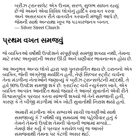
બ્રીઝ ટ્રાન્સલેટ એક ઉત્તમ, સરળ, સુલભ સાધન રહ્યું
છે જે અમને એવા વિવિધ લોકોનું હાર્દિક સ્વાગત કરવા
અને અસરકારક રીતે વાતચીત કરવાની મંજૂરી આપે છે,
જેમની સાથે અન્યથા ખૂબ જ પડકારજનક બનત.
—
Silver Street Church
પ્રથમ વખત સમજવું
જે વ્યક્તિઓ વર્ષોથી ઉપદેશને સંપૂર્ણપણે સમજી શક્યા નથી, તેમના
માટે સ્પષ્ટ અનુવાદની અસર ઊંડી અને ઘણીવાર ભાવનાત્મક હોય છે.
આ અનુભવ અન્ય લોકો દ્વારા પણ પુનરાવર્તિત થાય છે. ઇરાનનો એક
વ્યક્તિ, જેની અંગ્રેજી મર્યાદિત હતી, તેણે સિલ્વર સ્ટ્રીટ ચર્ચના
તેના મંડળીના નેતાઓને જણાવ્યું કે બ્રીઝ ટ્રાન્સલેટની મદદથી, તે
હવે 90% ઉપદેશ સમજી શકે છે. ક્રાઈસ્ટ ચર્ચ ન્યુકેસલ ખાતે, એક
વ્યક્તિ અત્યંત આનંદિત થયો જ્યારે તે આખરે સુવાર્તાને એવી રીતે
વિશ્વાસપૂર્વક પ્રચાર કરતા સાંભળી શક્યો જે તેને સમજાતી હતી,
કારણ કે તે બીજી મંડળીમાં એક ખોટી સુવાર્તાથી નિરાશ થયો હતો.
અમારી મંડળીના એક સભ્યએ સાચી લાગણીઓ સાથે
સમજાવ્યું કે 7 વર્ષથી વધુ સમયમાં આ પહેલીવાર હતું કે
તેમને તેમનો ઉપદેશ તેમની પોતાની ભાષામાં મળ્યો...
તેમણે શેર કર્યું કે પ્રચાર કરાયેલ બધું જ આખરે
સમજવાથી તેમના પર કેટલી અસર થઈ.