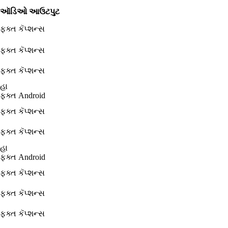
ઑડિઓ આઉટપુટ
ફક્ત કૅપ્શન્સ
ફક્ત કૅપ્શન્સ
ફક્ત કૅપ્શન્સ
હા
ફક્ત Android
ફક્ત કૅપ્શન્સ
ફક્ત કૅપ્શન્સ
હા
ફક્ત Android
ફક્ત કૅપ્શન્સ
ફક્ત કૅપ્શન્સ
ફક્ત કૅપ્શન્સ