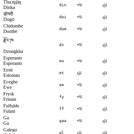
Thuɔŋjäŋ
ના
હા
din
Dinka
डोगरी
ના
હા
doi
Dogri
Chidombe
ના
હા
dom
Dombe
རྫོང་ཁ
ના
હા
dz
Dzongkha
Esperanto
ના
હા
eo
Esperanto
Eesti
હા
હા
et
Estonian
Eʋegbe
ના
હા
ee
Ewe
Frysk
ના
હા
fy
Frisian
Fulfulde
ના
હા
ff
Fulani
Ga
ના
હા
gaa
Ga
Galego
હા
હા
gl