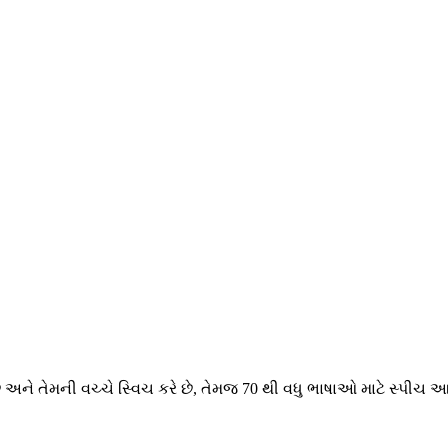
ે અને તેમની વચ્ચે સ્વિચ કરે છે, તેમજ 70 થી વધુ ભાષાઓ માટે સ્પી