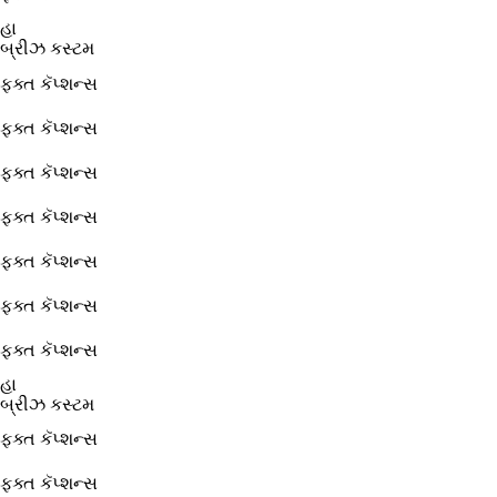
હા
બ્રીઝ કસ્ટમ
ફક્ત કૅપ્શન્સ
ફક્ત કૅપ્શન્સ
ફક્ત કૅપ્શન્સ
ફક્ત કૅપ્શન્સ
ફક્ત કૅપ્શન્સ
ફક્ત કૅપ્શન્સ
ફક્ત કૅપ્શન્સ
હા
બ્રીઝ કસ્ટમ
ફક્ત કૅપ્શન્સ
ફક્ત કૅપ્શન્સ