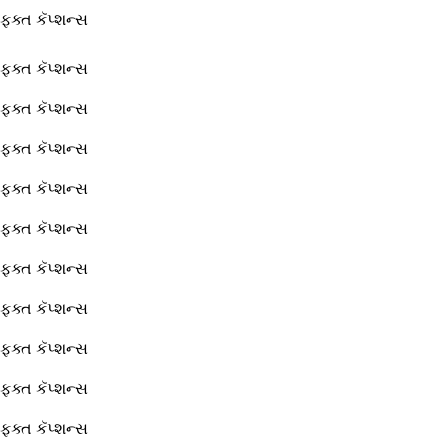
ફક્ત કૅપ્શન્સ
ફક્ત કૅપ્શન્સ
ફક્ત કૅપ્શન્સ
ફક્ત કૅપ્શન્સ
ફક્ત કૅપ્શન્સ
ફક્ત કૅપ્શન્સ
ફક્ત કૅપ્શન્સ
ફક્ત કૅપ્શન્સ
ફક્ત કૅપ્શન્સ
ફક્ત કૅપ્શન્સ
ફક્ત કૅપ્શન્સ