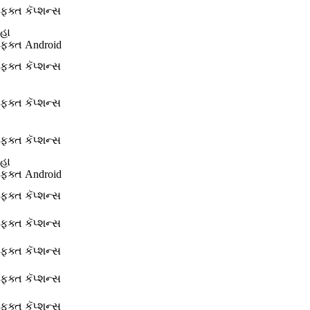
ફક્ત કૅપ્શન્સ
હા
ફક્ત Android
ફક્ત કૅપ્શન્સ
ફક્ત કૅપ્શન્સ
ફક્ત કૅપ્શન્સ
હા
ફક્ત Android
ફક્ત કૅપ્શન્સ
ફક્ત કૅપ્શન્સ
ફક્ત કૅપ્શન્સ
ફક્ત કૅપ્શન્સ
ફક્ત કૅપ્શન્સ