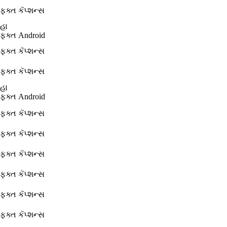
ફક્ત કૅપ્શન્સ
હા
ફક્ત Android
ફક્ત કૅપ્શન્સ
ફક્ત કૅપ્શન્સ
હા
ફક્ત Android
ફક્ત કૅપ્શન્સ
ફક્ત કૅપ્શન્સ
ફક્ત કૅપ્શન્સ
ફક્ત કૅપ્શન્સ
ફક્ત કૅપ્શન્સ
ફક્ત કૅપ્શન્સ