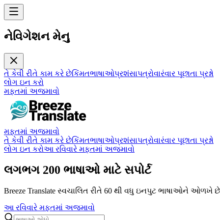
નેવિગેશન મેનુ
તે કેવી રીતે કામ કરે છે
કિંમત
ભાષાઓ
પ્રશંસાપત્રો
વારંવાર પૂછાતા પ્રશ્નો
લોગ ઇન કરો
મફતમાં અજમાવો
મફતમાં અજમાવો
તે કેવી રીતે કામ કરે છે
કિંમત
ભાષાઓ
પ્રશંસાપત્રો
વારંવાર પૂછાતા પ્રશ્નો
લોગ ઇન કરો
આ રવિવારે મફતમાં અજમાવો
લગભગ 200 ભાષાઓ માટે સપોર્ટ
Breeze Translate સ્વચાલિત રીતે 60 થી વધુ ઇનપુટ ભાષાઓને ઓળખે છ
આ રવિવારે મફતમાં અજમાવો