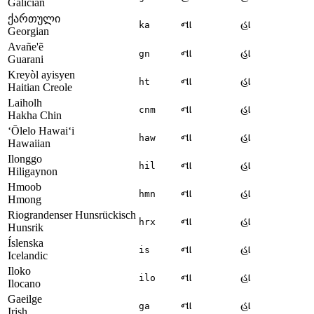
Galician
ქართული
ના
હા
ka
Georgian
Avañe'ẽ
ના
હા
gn
Guarani
Kreyòl ayisyen
ના
હા
ht
Haitian Creole
Laiholh
ના
હા
cnm
Hakha Chin
ʻŌlelo Hawaiʻi
ના
હા
haw
Hawaiian
Ilonggo
ના
હા
hil
Hiligaynon
Hmoob
ના
હા
hmn
Hmong
Riograndenser Hunsrückisch
ના
હા
hrx
Hunsrik
Íslenska
ના
હા
is
Icelandic
Iloko
ના
હા
ilo
Ilocano
Gaeilge
ના
હા
ga
Irish