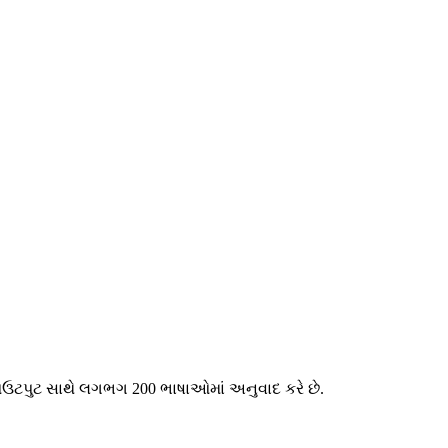
ચ આઉટપુટ સાથે લગભગ 200 ભાષાઓમાં અનુવાદ કરે છે.