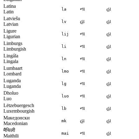
Latina
ના
હા
la
Latin
Latviešu
હા
હા
lv
Latvian
Ligure
ના
હા
lij
Ligurian
Limburgs
ના
હા
li
Limburgish
Lingála
ના
હા
ln
Lingala
Lumbaart
ના
હા
lmo
Lombard
Luganda
ના
હા
lg
Luganda
Dholuo
ના
હા
luo
Luo
Lëtzebuergesch
ના
હા
lb
Luxembourgish
Македонски
હા
હા
mk
Macedonian
मैथिली
ના
હા
mai
Maithili