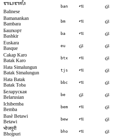
ᬩᬲᬩᬮᬶ
ના
હા
ban
Balinese
Bamanankan
ના
હા
bm
Bambara
Башҡорт
ના
હા
ba
Bashkir
Euskara
હા
હા
eu
Basque
Cakap Karo
ના
હા
btx
Batak Karo
Hata Simalungun
ના
હા
tjs
Batak Simalungun
Hata Batak
ના
હા
bbc
Batak Toba
Беларуская
હા
હા
be
Belarusian
Ichibemba
ના
હા
bem
Bemba
Basè Betawi
ના
હા
bew
Betawi
भोजपुरी
ના
હા
bho
Bhojpuri