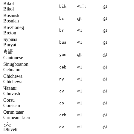
Bikol
ના
હા
bik
Bikol
Bosanski
હા
હા
bs
Bosnian
Brezhoneg
ના
હા
br
Breton
Буряад
ના
હા
bua
Buryat
粵語
હા
હા
yue
Cantonese
Sinugboanon
ના
હા
ceb
Cebuano
Chichewa
ના
હા
ny
Chichewa
Чӑваш
ના
હા
cv
Chuvash
Corsu
ના
હા
co
Corsican
Qırım tatar
ના
હા
crh
Crimean Tatar
ދިވެހި
ના
હા
dv
Dhivehi