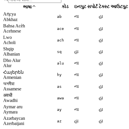
કોડ
ઇનપુટ સપોર્ટ
ટેક્સ્ટ આઉટપુટ
ભાષા
Аԥсуа
ના
હા
ab
Abkhaz
Bahsa Acèh
ના
હા
ace
Acehnese
Lwo
ના
હા
ach
Acholi
Shqip
હા
હા
sq
Albanian
Dho Alur
ના
હા
alu
Alur
Հայերեն
ના
હા
hy
Armenian
অসমীয়া
ના
હા
as
Assamese
अवधी
ના
હા
awa
Awadhi
Aymar aru
ના
હા
ay
Aymara
Azərbaycan
હા
હા
az
Azerbaijani