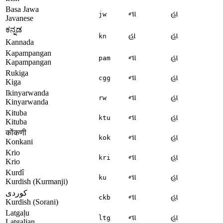
Basa Jawa
ના
હા
jw
Javanese
ಕನ್ನಡ
હા
હા
kn
Kannada
Kapampangan
ના
હા
pam
Kapampangan
Rukiga
ના
હા
cgg
Kiga
Ikinyarwanda
ના
હા
rw
Kinyarwanda
Kituba
ના
હા
ktu
Kituba
कोंकणी
ના
હા
kok
Konkani
Krio
ના
હા
kri
Krio
Kurdî
ના
હા
ku
Kurdish (Kurmanji)
کوردی
ના
હા
ckb
Kurdish (Sorani)
Latgaļu
ના
હા
ltg
Latgalian