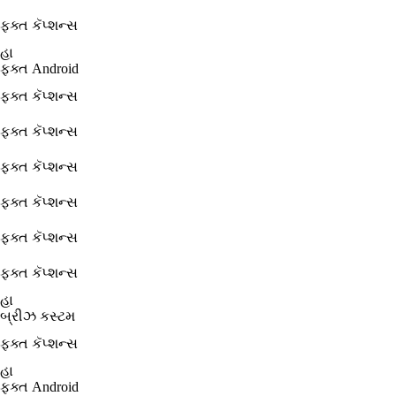
ફક્ત કૅપ્શન્સ
હા
ફક્ત Android
ફક્ત કૅપ્શન્સ
ફક્ત કૅપ્શન્સ
ફક્ત કૅપ્શન્સ
ફક્ત કૅપ્શન્સ
ફક્ત કૅપ્શન્સ
ફક્ત કૅપ્શન્સ
હા
બ્રીઝ કસ્ટમ
ફક્ત કૅપ્શન્સ
હા
ફક્ત Android