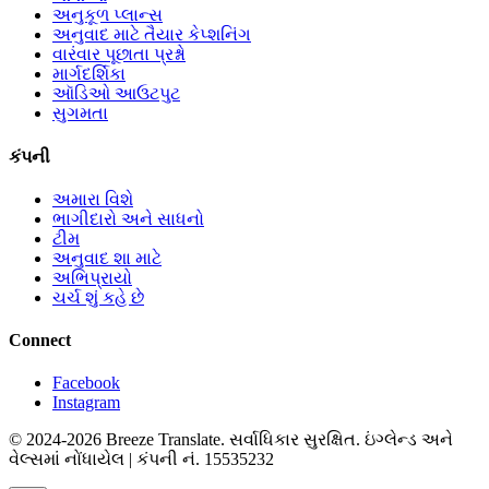
અનુકૂળ પ્લાન્સ
અનુવાદ માટે તૈયાર કેપ્શનિંગ
વારંવાર પૂછાતા પ્રશ્નો
માર્ગદર્શિકા
ઑડિઓ આઉટપુટ
સુગમતા
કંપની
અમારા વિશે
ભાગીદારો અને સાધનો
ટીમ
અનુવાદ શા માટે
અભિપ્રાયો
ચર્ચ શું કહે છે
Connect
Facebook
Instagram
© 2024-2026 Breeze Translate. સર્વાધિકાર સુરક્ષિત. ઇંગ્લેન્ડ અને
વેલ્સમાં નોંધાયેલ | કંપની નં. 15535232