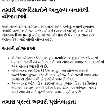
કોઈપણ મુશ્કેલી વિના ઉપલબ્ધ હોય.
તમારી જરૂરિયાતોને અનુરૂપ બનાવેલી
યોજનાઓ
અમે તમને યોગ્ય યોજના શોધવામાં મદદ કરીશું. તમારી ટ્રાયલ
અવધિ પછી, અમે તમારા ઉપયોગને ધ્યાનમાં લઈશું અને એવી
યોજનાની ભલામણ કરીશું જે અમને લાગે છે કે તમારા સામાન્ય
અઠવાડિયા માટે સૌથી યોગ્ય રહેશે.
અમારી યોજનાઓ
બેઝિક યોજના: $8/સપ્તાહ - મર્યાદિત અનુવાદ જરૂરિયાતો
ધરાવતી મંડળીઓ માટે આદર્શ, આ યોજના આશરે બે ભાષાઓમાં
એક સેવાને આવરી લે છે.
એબન્ડન્ટ સન્ડેઝ: $15/સપ્તાહ - આ યોજના તમારી
જરૂરિયાત મુજબ જેટલી ભાષાઓ જોઈએ તેટલી ભાષાઓમાં
સામાન્ય રવિવારની સેવાઓને આવરી લે છે.
એબન્ડન્ટ ઓલ વીક: $20/સપ્તાહ - અઠવાડિયા દરમિયાન
સેવાઓ ધરાવતી મંડળીઓ માટે રચાયેલ, આ યોજના તમારી
બધી સેવાઓ માટે પૂરતો ભાષા આધાર પૂરો પાડે છે.
તમારા પ્રત્યે અમારી પ્રતિબદ્ધતા