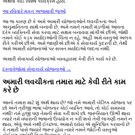
અથવા કોઈ વિશેષ કાર્યક્રમ હોય.
આ રવિવારે મફત અજમાવી જુઓ
આ જ કારણ છે કે અમે અમારી યોજનાઓને લવચીકતા અને
અનુમાનિતતા સાથે બનાવી છે. અમે તમને તમારી મંડળીમાં આવતા
દરેક વ્યક્તિની સેવા કરવા માટે સક્ષમ બનાવવા માંગીએ છીએ, જેથી
તમને કોઈ કડક મર્યાદાઓની ચિંતા ન રહે. અહીં અમે વસ્તુઓ અલગ
રીતે કરીએ છીએ. અમે જાણીએ છીએ કે સેવાકાર્ય કુદરતી છે, તેથી
અમે અમારી યોજનાઓ પર સખત મર્યાદાઓ લાદતા નથી.
અમારી સેવાકાર્ય યોજનાઓ વ્યવહારમાં કેવી રીતે કાર્ય કરે છે.
દસ્તાવેજોમાં સેવાકાર્ય યોજનાઓ
→
અમારી લવચીકતા તમારા માટે કેવી રીતે કામ
કરે છે
આનો તમારા માટે શું અર્થ થાય છે? જો તમે અમારી બેઝિક યોજના પર
છો અને ત્રીજી ભાષા બોલનાર કોઈ વ્યક્તિ આવે, તો કોઈ સમસ્યા
નથી! તમે હજી પણ તેમની સેવા કરી શકો છો. જરૂરિયાત ઊભી થાય
ત્યારે તમે વધારાની ભાષાનો ઉપયોગ ન કરી શકો તેવી લાગણી તમને ન
થાય, એવું અમે નથી ઈચ્છતા. અમારો ધ્યેય એ સુનિશ્ચિત કરવાનો છે
કે તમારી પાસે જ્યારે જરૂર હોય ત્યારે તમને જોઈતી વસ્તુઓ