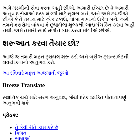
અમે મંડળીની સેવા કરવા અહીં છીએ. અમારી ઈચ્છા છે કે અમારી
અનુવાદ સેવાઓ દરેક મંડળી માટે સુલભ બને, અને અમે ઇચ્છીએ
છીએ કે તે તમારા માટે એક ટકાઉ, લાંબા ગાળાનો ઉકેલ બને. અમે
તમને કરારોમાં બાંધવા કે છુપાયેલા શુલ્કથી આશ્ચર્યચકિત કરવા અહીં
નથી. અમે તમારી સાથે મળીને કામ કરવા માંગીએ છીએ.
શરૂઆત કરવા તૈયાર છો?
આજે જ તમારી મફત ટ્રાયલ શરૂ કરો અને બ્રીઝ ટ્રાન્સલેટની
લવચીકતાનો અનુભવ કરો.
આ રવિવારે મફત અજમાવી જુઓ
Breeze Translate
સ્થાનિક ચર્ચ માટે સરળ અનુવાદ, જેથી દરેક વ્યક્તિ પોતાનાપણું
અનુભવી શકે
પ્રોડક્ટ
તે કેવી રીતે કામ કરે છે
કિંમત
ભાષાઓ