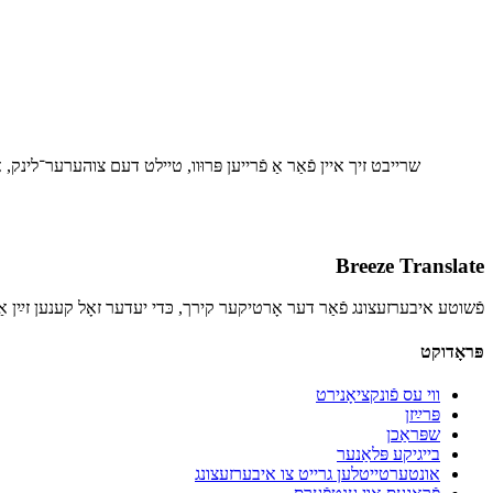
שרייבט זיך איין פֿאַר אַ פֿרייען פּרוּוו, טיילט דעם צוהערער־לינק
Breeze Translate
פֿשוטע איבערזעצונג פֿאַר דער אָרטיקער קירך, כּדי יעדער זאָל קענען זײַן אַ
פּראָדוקט
ווי עס פֿונקציאָנירט
פּרײַזן
שפּראַכן
בייגיקע פּלאַנער
אונטערטייטלען גרייט צו איבערזעצונג