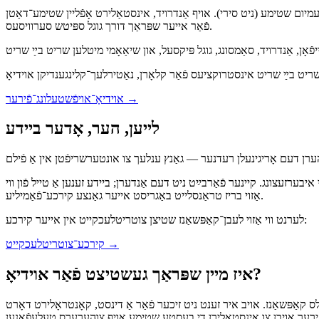
עמיום שטימע (ניט סירי). אויף אַנדרויד, אינסטאַלירט אָפֿליין שטימע־דאַטן
פֿאַר אייער שפּראַך דורך גוגל ספּיטש סערוויסעס.
→
אוידיאָ־אויפֿשטעלונג־פֿירער
לייען, הער, אָדער ביידע
יבערזעצונג. קיינער פֿאַרבײַט ניט דעם אַנדערן; ביידע זענען אַ טייל פֿון ווי
אַזוי בריז טראַנסלייט באַגריסט אייער גאַנצע קירכע־פֿאַמיליע.
לערנט ווי אַזוי לעבן־קאַפּשאַנז שטיצן צוטריטלעכקייט אין אייער קירכע:
→
קירכע־צוטריטלעכקייט
איז מיין שפּראַך געשטיצט פֿאַר אוידיאָ?
אַלס קאַפּשאַנז. אויב איר זענט ניט זיכער פֿאַר אַ דינסט, קאָנטראָלירט דאָרט