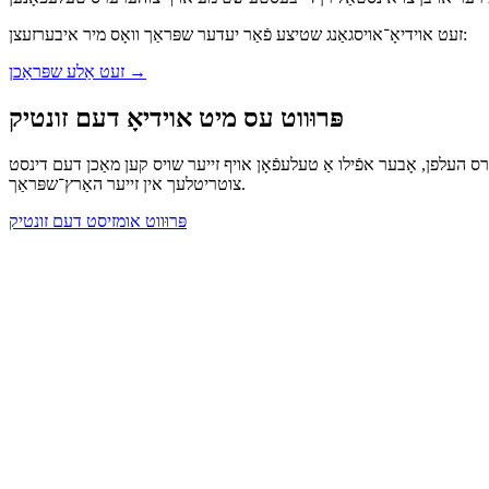
זעט אוידיאָ־אויסגאַנג שטיצע פֿאַר יעדער שפּראַך וואָס מיר איבערזעצן:
→
זעט אַלע שפּראַכן
פּרוּווט עס מיט אוידיאָ דעם זונטיק
ערס העלפן, אָבער אפֿילו אַ טעלעפֿאָן אויף זייער שויס קען מאַכן דעם דינסט
צוטריטלעך אין זייער האַרץ־שפּראַך.
פּרוּווט אומזיסט דעם זונטיק