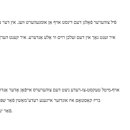
פֿיל צוהערער פֿאָלגן דעם דינסט אויף אַן אומגעהערט וועג. אין דער ברי
איר זענט נאָך אין דעם זעלבן רוים ווי אַלע אַנדערע. איר קענט הערן 
בריז קאַסטאָם איז אונדזער אייגענע רעדע־מאַשין פֿאַר שפּרא
פֿאַר יעדער אַנדערער שפּראַך אין בריז, קאָנטראָלירט די שפּראַכן־טאַבעלע צו זען צי אוידיאָ ניצט יאָס און אַנדרויד מיטל־שטימען אָדער נאָר קאַפּשאַנז.