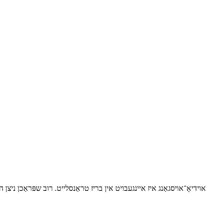
אוידיאָ־אויסגאַנג איז איינגעבויט אין בריז טראַנסלייט. רוב שפּראַכן ניצ