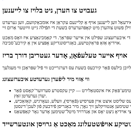
געבויט צו הערן, ניט בלויז צו לייענען
 אידעאַל ווען לייענען אויף אַ קליינעם עקראַן איז אומבאַקוועם, ווען גערעדט
י איבערזעצונג שפּילט אין אייער שפּראַך. די קאָמבינאַציע איז וואָס מאַכט
אוידיאָ אַזאַ פּראַקטישע, באַגריסונגדיקע אָפּציע אין אַ קירכע־סביבה.
אויף אייער טעלעפֿאָן, אָדער געטריבן דורך בריז
ווי אַזוי מיר ליפֿערן גערעדטע איבערזעצונג
ויד שטימע־מאַשין. עס אַרבעט גוט פֿאַר 70+ שפּראַכן אַמאָל די ריכטיקע שטימע־פּאַק איז אינסטאַלירט — קיין עקסטרע סערווער־קאָסט פֿאַר
יעדן גערעדטן זאַץ.
ס שליסט איצט איין פּערסיש (פֿאַרסי), וועלש, געאָרגיש, קאַזאַכיש,
ינוטיקע אויפֿשטעלונג מאַכט אַ גרויסן אונטערשייד