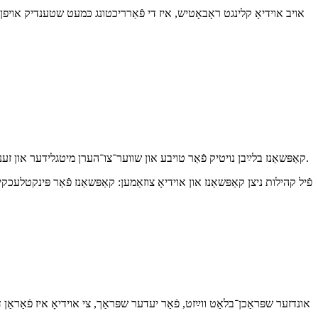
אויב אוידיאָ קלינגט ראָבאָטיש, איז די פֿאַרריכטונג כּמעט שטענדיק אויפן 
קאַפּשאַנז בלײַבן נויטיק פֿאַר טויבע און שווער־צו־הערן מיטגלידער און זענען אַ געוואַלדיקע אָפּציע פֿאַר שפּראַך־לערנער וואָס לייענען מיט בשעת זיי הערן דעם אָריגינעלן רעדנער — גאַנץ ענלעך צו אונטערשריפֿטן אין אַ פֿילם.
פֿיל קהילות ניצן קאַפּשאַנז און אוידיאָ צוזאַמען: קאַפּשאַנז פֿאַר פּינקטלע
אונדזער שפּראַכן־בלאַט ווײַזט, פֿאַר יעדער שפּראַך, צי אוידיאָ איז פֿאַראַן