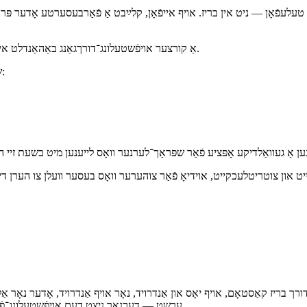
טעלעפֿאָן — ניט אין בריז. אויף אייפֿאָן, קלײַבט אַ פֿאַרבעסערטע אָדער פּר
אַ קורצער אויפֿשטעלונג־דורךגאַנג באַהאַנדלט אייפֿאָן, אַנדרויד, סאַמסונג, גוגל פּיקסעל, און שיאַאָמי מיטלען שריט בײַ שריט.
שריט בײַ שריט אינסטרוקציעס פֿאַר קלאָרן, נאַטירלעך־קלינגענדיקן אוידיאָ:
כקייט און צוטריטלעכקייט, אוידיאָ פֿאַר צוהערער וואָס בעסער וועלן צו הערן די א
 דורך בריז קאַסטאָם, אויף יאָס און אַנדרויד, נאָר אויף אַנדרויד, אָדער נאָר 
ערשט — דערנאָך ניצט דעם אויפֿשטעלונג־פֿירער אויבן צו אינסטאַלירן די בעסטע שטימע אויף צוהערערס טעלעפֿאָנען.