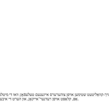
ן הויך-קוואַליטעט שטימען אויפן צוהערערס אייגענעם טעלעפֿאָן; וואו די מיטלע
אַפּ, קלאַפּט אויפן רעדנער־אייקאָן, און הערט די איבערזעצונג בשעת איר בלײַבט פֿאָרשטענדיק מיט אַלעמען אַנדערש אין צימער.