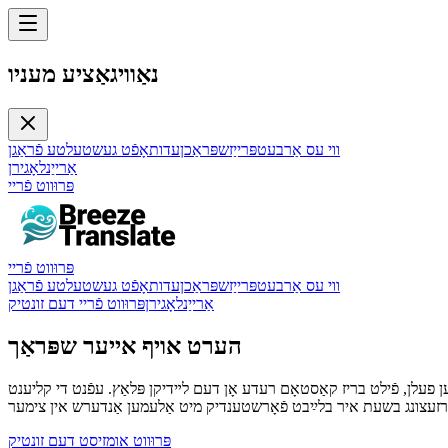
נאַוויגאַציע מעניו
ווי עס אַרבעט
פּרייַז
שפּראַכן
עדות
אָפֿט געשטעלטע פֿראַגן
אַרייַנלאָגירן
פּרוּווט פֿריי
פּרוּווט פֿריי
ווי עס אַרבעט
פּרייַז
שפּראַכן
עדות
אָפֿט געשטעלטע פֿראַגן
אַרייַנלאָגירן
פּרוּווט פֿריי דעם זונטיק
הערט אויף אייער שפּראַך
ן פעלן, פֿילט בריז קאַסטאָם רעדע אָן דעם לײדיקן פּלאַץ. עפֿנט די קליענט
פּרוּווט אומזיסט דעם זונטיק