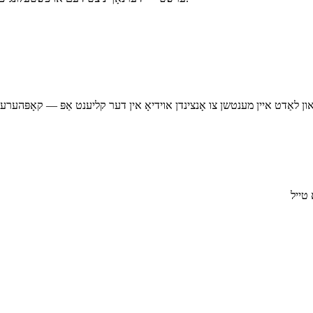
, און לאַדט איין מענטשן צו אָנצינדן אוידיאָ אין דער קליענט אַפּ — קאָפּהער
 טייל