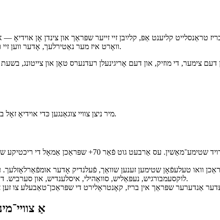
ז טראַנסלייט קליענט אַפּ, קלײַבן זיי זייער שפּראַך און צינדן אָן אוידיאָ —
וואָרט איז מער נאַטירלעך, אָדער ווען זיי ווילן פשוט צוהערן מיט קאָפּהערערס בשעת די תּפֿילה גייט ווײַטער אַרום זיי.
דעם צימער, די מוזיק, און דעם אָריגינעלן רעדנערס טאָן און צייטונג, בשעת ד
מיר ניצן צוויי צוגאַנגען כּדי אוידיאָ זאָל בלײַבן בילעס פֿאַר קירכעס בשעת עס דערגרייכט ווי פֿיל שפּראַכן ווי מעגלעך.
אויף-מיטל טעקסט-צו-רעדע ניצט דעם צוהערערס אייפֿאָן אָדער אַנדר
ַכן וואו טעלעפֿאָן שטימען זענען שוואַך, פֿעלנדיק אָדער אומפֿאַרלאָזלעך. ע
לוקסעמבורגיש, נעפּאַליש, סוואַהילי, איסלענדיש, און סערביש. די שטימען אַנטוויקלען זיך נאָך; מיר באַגריסן פֿידבעק פֿון לעבן־דינסטן.
אַ צוויי־מ