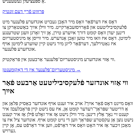
אַ ספּעציעלן געשעעניש.
פּרוּווט פֿרײַ דעם זונטיק
דאָס איז דערפֿאַר וואָס מיר האָבן געבויט אונדזערע פּלענער מיט
פֿלעקסיביליטעט און פֿאָרויסזעבאַרקייט. מיר ווילן אײַך באַשטאַרקן צו
דינען יעדן וואָס קומט דורך אײַערע טירן, אָן זיך זאָרגן וועגן שטרענגע
לימיטן. דאָס איז וואו מיר טוען זאַכן אַנדערש. מיר ווייסן אַז מיניסטעריום
איז נאַטירלעך, דערפֿאַר לייגן מיר נישט קיין שווערע לימיטן אויף
אונדזערע פּלענער.
ווי אַזוי אונדזערע מיניסטעריום־פּלענער אַרבעטן אין פּראַקטיק.
→
מיניסטעריום־פּלענער אין די דאָקומענטן
ווי אַזוי אונדזער פֿלעקסיביליטעט אַרבעט פֿאַר
אײַך
וואָס מיינט דאָס פֿאַר אײַך? אויב איר זענט אויף אונדזער באַסיק פּלאַן און
אַ דריטער שפּראַך־רעדער קומט אַן, איז עס נישט קיין פּראָבלעם! איר
קענט זיי נאָך אַלץ דינען. מיר ווילן נישט אַז איר זאָלט פֿילן אַז איר קענט
נישט נוצן אַן עקסטרע שפּראַך ווען די נויט קומט אויף. אונדזער ציל איז צו
מאַכן זיכער אַז איר האָט וואָס איר דאַרפֿט, ווען איר דאַרפֿט עס, אָן קיין
גערויש.