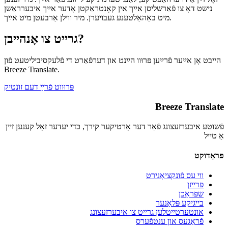
נישט דאָ צו פֿאַרשליסן אײַך אין קאָנטראַקטן אָדער אײַך איבערראַשן
מיט באַהאַלטענע געבויערן. מיר ווילן אַרבעטן מיט אײַך.
גרייט צו אָנהייבן?
הייבט אָן אײַער פֿרײַען פּרוּוו הײַנט און דערפֿאַרט די פֿלעקסיביליטעט פֿון
Breeze Translate.
פּרוּווט פֿרײַ דעם זונטיק
Breeze Translate
פֿשוטע איבערזעצונג פֿאַר דער אָרטיקער קירך, כּדי יעדער זאָל קענען זײַן
אַ טייל
פּראָדוקט
ווי עס פֿונקציאָנירט
פּרײַזן
שפּראַכן
בייגיקע פּלאַנער
אונטערטייטלען גרייט צו איבערזעצונג
פֿראַגעס און ענטפֿערס