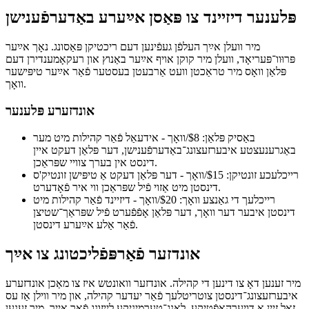
פּלענער דיזיינד צו פּאַסן אײַערע באַדערפֿענישן
מיר וועלן אײַך העלפֿן געפֿינען דעם ריכטיקן פּאַסונג. נאָך אײַער
פּרוּוו־פּעריאָד, וועלן מיר קוקן אויף אײַער באַנוץ און רעקאָמענדירן דעם
פּלאַן וואָס מיר טראַכטן וועט אַרבעטן בעסטער פֿאַר אײַער טיפּישער
וואָך.
אונדזערע פּלענער
באַסיק פּלאַן: $8/וואָך - אידעאַל פֿאַר קהילות מיט מער
באַגרענעצטע איבערזעצונג־באַדערפֿענישן, דער פּלאַן דעקט איין
דינסט אין בערך צוויי שפּראַכן.
רייכלעכע זונטיקן: $15/וואָך - דער פּלאַן דעקט אַ טיפּישן זונטיק'ס
דינסטן מיט אַזוי פֿיל שפּראַכן ווי איר פֿאָדערט.
רייכלעך די גאַנצע וואָך: $20/וואָך - דיזיינד פֿאַר קהילות מיט
דינסטן איבער דער וואָך, דער פּלאַן אָפֿפֿערט פֿיל שפּראַך־שטיצן
פֿאַר אַלע אײַערע דינסטן.
אונדזער פֿאַרפּפֿליכטונג צו אײַך
מיר זענען דאָ צו דינען די קהילה. אונדזער וואונטש איז צו מאַכן אונדזערע
איבערזעצונג־דינסטן צוטריטלעך פֿאַר יעדער קהילה, און מיר ווילן אַז עס
זאָל זײַן אַ דויערהאַפֿטיקע, לאַנג־טערמיניקע לייזונג פֿאַר אײַך. מיר זענען