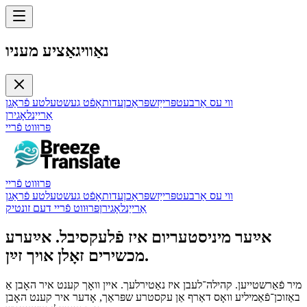
נאַוויגאַציע מעניו
ווי עס אַרבעט
פּרייַז
שפּראַכן
עדות
אָפֿט געשטעלטע פֿראַגן
אַרייַנלאָגירן
פּרוּווט פֿריי
פּרוּווט פֿריי
ווי עס אַרבעט
פּרייַז
שפּראַכן
עדות
אָפֿט געשטעלטע פֿראַגן
אַרייַנלאָגירן
פּרוּווט פֿריי דעם זונטיק
אײַער מיניסטעריום איז פֿלעקסיבל. אײַערע
מכשירים זאָלן אויך זײַן.
מיר פֿאַרשטייען. קהילה־לעבן איז נאַטירלעך. אײן וואָך קענט איר האָבן אַ
באַזוכן־פֿאַמיליע וואָס דאַרף אַן עקסטרע שפּראַך, אָדער איר קענט האָבן