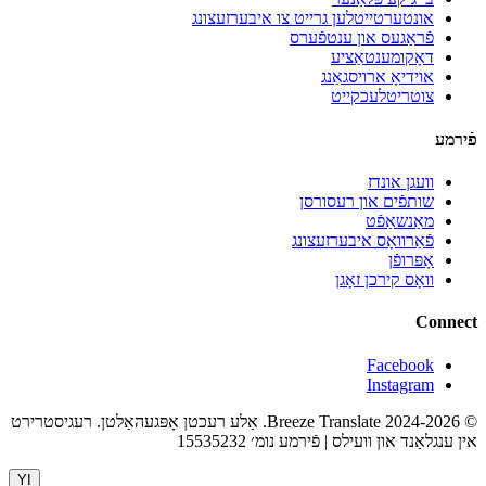
אונטערטייטלען גרייט צו איבערזעצונג
פֿראַגעס און ענטפֿערס
דאָקומענטאַציע
אוידיאָ ארויסגאַנג
צוטריטלעכקייט
פֿירמע
וועגן אונדז
שותפֿים און רעסורסן
מאַנשאַפֿט
פֿאַרוואָס איבערזעצונג
אָפּרופֿן
וואָס קירכן זאָגן
Connect
Facebook
Instagram
© 2024-2026 Breeze Translate. אַלע רעכטן אָפּגעהאַלטן. רעגיסטרירט
אין ענגלאַנד און וועילס | פֿירמע נומ׳ 15535232
YI