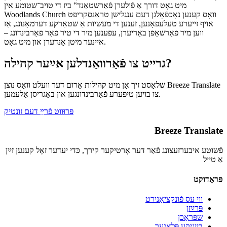
מיט גאָט דורך אַ פֿולערן פֿאַרשטאַנד‟ ביז די טויב־שטומע אין
Woodlands Church וואָס קענען נאָכפֿאָלגן דעם ענגלישן טראַנסקריפּט
אויף זייערע טעלעפֿאָנען, זענען די מעשיות אַ שטאַרקע דערמאָנונג, אַז
ווען מיר פֿאַרשאַפֿן באַריערן, עפֿענען מיר די טיר פֿאַר פֿאַרבינדונג –
איינער מיטן אַנדערן און מיט גאָט.
גרייט צו פֿאַרוואַנדלען אײַער קהילה?
שלאָסט זיך אָן מיט קהילות אַרום דער וועלט וואָס נוצן Breeze Translate
צו בויען טיפערע פֿאַרבינדונגען און באַגריסן אַלעמען.
פּרוּווט פֿרײַ דעם זונטיק
Breeze Translate
פֿשוטע איבערזעצונג פֿאַר דער אָרטיקער קירך, כּדי יעדער זאָל קענען זײַן
אַ טייל
פּראָדוקט
ווי עס פֿונקציאָנירט
פּרײַזן
שפּראַכן
בייגיקע פּלאַנער