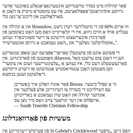
פֿאַר קהילות מיט כּסדר טוישנדיקע אינטערנאַציאָנאַלע באַזוכער אָדער
גרויסע אימיגראַנטן־פּאָפּולאַציעס, איז עס עקסטראַ נויטיק צו האָבן אַ
פֿאַרלאָזלעכן און לײַכט־צו־נוצן כּלי.
אין אַ קהילה אין Hounslow, וווּ אַרום 60% פֿון די מיטגלידער רעדן נישט
ענגליש אויף אַ הויכן ניוואָ, איז די קלאָרקייט וואָס מען האָט באַקומען פֿון
פֿאַרבינדן איבערזעצונג דירעקט צו זייער סאָונדבאָרד געווען
„אומגלויבלעך נוצלעך‟ און „האָט געמאַכט אַ גרויסן אונטערשייד‟.
די פּשוטע אַקט פֿון צושטעלן שפּראַך־אָפּציעס קען שאַפֿן שטאַרקע
מאָמענטן פֿון פֿאַרבינדונג. אין iHarvest, ווען זיי האָבן צום ערשטן מאָל
פֿאָרגעשטעלט דעם כּלי, איז געווען אַ „עלעקטרישער זשום אין צימער‟
ווען מענטשן האָבן ענטוזיאסטיש אַנטדעקט אַז זייערע היימישע
דיאַלעקטן זענען בנימצא.
פֿאַר אונדז וואָלט איך באַשריבן Breeze ווי אַ שפּיל־ביטער.
עס דערלויבט די בשורה צו דערגרייכן אַלע פֿעלקער אין
אונדזער קהילה און האָט שוין געמאַכט אַ באַדײַטיקן
איינפֿלוס אין דער קורצער צײַט וואָס מיר נוצן עס.
—
South Tenerife Christian Fellowship
מעשיות פֿון פֿאַרוואַנדלונג
פֿון פּערסיש־רעדנדיקע אין St Gabriel's Cricklewood וואָס גייען „טיפער