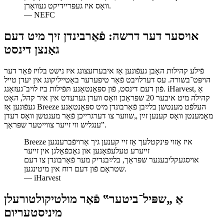
וואָס איז געפּריידיקט געוואָרן.
—
NEFC
אויסער דער דרשה: פֿאַרבינדן זיך מיט דעם
גאַנצן דינסט
פֿילע קהילות האָבן געפֿונען אַז איבערזעצונג איז נישט בלויז פֿאַר דער
הויפּט־בשורה. עס דערלויבט פֿאַר טיפערער באַטייליקונג אין יעדן טייל
פֿון דעם דינסט, פֿון ספּאָנטאַנע תּפֿילות ביז לויב־געזאַנג. iHarvest, אַ
קהילה מיט איבער 20 שפּראַכן וואָס ווערן גערעדט אין איר קהל, האָט
געפֿונען אַז Breeze העלפֿט מענטשן בלײַבן פֿאַרבונדן מיט ספּאָנטאַנע
מאָמענטן וואָס קענען זײַן „שווער צו דערגרייכן פֿאַר מענטשן וואָס רעדן
ענגליש ווי זייער צווייטער שפּראַך‟.
Breeze איז אַזוי פּינקטלעך אַז זיי קענען גיך אַרויפֿברענגען
זייערע טעלעפֿאָנען און נאָכפֿאָלגן אין זייער
אויסגעקליבענער שפּראַך, בלײַבנדיק מער פֿאַרבונדן צו דעם
שטראָם פֿון דעם רוח אין מיטינגען.
—
iHarvest
אַ „שפּיל־ביטער‟ פֿאַר מולטיקולטורעלן
מיניסטעריום