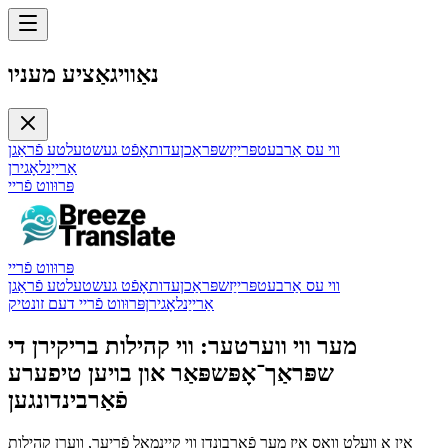
נאַוויגאַציע מעניו
ווי עס אַרבעט
פּרייַז
שפּראַכן
עדות
אָפֿט געשטעלטע פֿראַגן
אַרייַנלאָגירן
פּרוּווט פֿריי
פּרוּווט פֿריי
ווי עס אַרבעט
פּרייַז
שפּראַכן
עדות
אָפֿט געשטעלטע פֿראַגן
אַרייַנלאָגירן
פּרוּווט פֿריי דעם זונטיק
מער ווי ווערטער: ווי קהילות בריקירן די
שפּראַך־אָפּשפּאַר און בויען טיפערע
פֿאַרבינדונגען
אין אַ וועלט וואָס איז מער פֿאַרבונדן ווי קיינמאָל פֿריער, ווערן קהילות