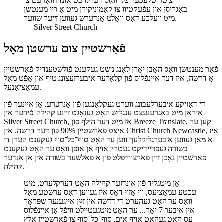
צוטריטלעכער כּלי וואָס דערלויבט אונדז וואַרעם צו
באַגריסן און עפֿעקטיוו צו קאָמוניקירן מיט אַ ריי מענטשן
מיט וועלכע דאָס וואָלט אַנדערש געווען זייער שווער.
—
Silver Street Church
פֿאַרשטיין צום ערשטן מאָל
פֿאַר מענטשן וואָס האָבן יאָרן לאַנג נישט געקענט פֿולשטענדיק פֿאַרשטיין
אַ דרשה, איז דער איינפֿלוס פֿון קלאָרער איבערזעצונג טיף און אָפֿט מאָל
עמאָציאָנעל.
די דאָזיקע איבערלעבונג ווערט געקלאַנגען פֿון אַנדערע. אַן איינער פֿון
איראַן מיט באַגרענעצט ענגליש האָט געזאָגט זײַנע קהילה־פֿירער אין
Silver Street Church, אַז מיט דער הילף פֿון Breeze Translate, קען ער
איצט פֿאַרשטיין 90% פֿון דער דרשה. אין Christ Church Newcastle, איז
אַ מאַן געווען איבערגליקלעך ווען ער האָט סוף־כּל־סוף געקענט הערן די
בשורה געפּריידיקט געטרײַ אויף אַן אופֿן וואָס ער האָט געקענט
פֿאַרשטיין נאָכן זײַן פֿאַרצווייפֿלט פֿון אַ פֿאַלשער בשורה אין אַן אַנדער
קהילה.
אַן מיטגליד פֿון אונדזער קהילה האָט דערקלערט, מיט
עכטע עמאָציעס, ווי אַזוי דאָס איז געווען דאָס ערשטע מאָל
וואָס ער האָט געהערט די דרשה אין זײַן אייגענער שפּראַך
אין איבער 7 יאָר... ער האָט מיטגעטיילט וויפֿל אַן איינפֿלוס
עס האָט געהאַט אויף אים, סוף־כּל־סוף צו פֿאַרשטיין אַלץ