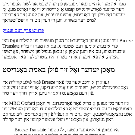
מער און מער אַ היים פֿאַר מענטשן פֿון יעדן שבט און לשון. אָבער מיט
דער שיינער פֿאַרשיידנקייט קומט אַ אַרויסרוף: ווי אַזוי זאָרגט מען, אַז
יעדער זאָל פֿילן זיך באַגריסט, אַרײַנגערעכנט, און קענען זיך פֿאַרבינדן
מיט דער בשורה, ווען זיי רעדן ניט די הויפּט־שפּראַך?
פּרוּווט פֿרײַ דעם זונטיק
מיר זענען געווען באַדויערט צו הערן מעשיות פֿון קהילות וואָס נוצן Breeze
Translate כּדי איבערצוקומען דעם שטערונג. עס איז מער ווי בלויז
איבערזעצונג; עס איז וועגן שאַפֿן אַן עכטן געפֿיל פֿון משפּחה, פֿאַרטיפֿן
אמונה, און פֿאַרזיכערן אַז די בשורה איז צוטריטלעך פֿאַר אַלעמען.
מאַכן יעדער זאָל זיך פֿילן באמת באַגריסט
פֿאַר פֿילע קהילות איז Breeze געוואָרן אַ וויכטיקער כּלי פֿאַר
גאַסטפֿרײַנדלעכקייט, ווײַזנדיק נײַע אַנקומענדיקע, אַז זיי זענען געשעצט
פֿון דעם מאָמענט וואָס זיי גייען אַרײַן דורך דער טיר.
אין MRC Oxford איז דער כּלי געווען אַ בריק פֿאַר פֿאַרבינדונג. זיי האָבן
באַמערקט ווי עס דעמאָנסטרירט אַ פֿאַרפּליכטונג צו באַגריסן מענטשן פֿון
אַלע נאַציאָנאַליטעטן, וואָס „גיט זיי אַ געפֿיל פֿון זײַן באַגריסט, ליב געהאַט
און געזאָרגן, און מאַכט זיי וועלן ווײַטער קומען אין דער קהילה‟.
Breeze Translate איז געווען אַן אויסגעצייכנטער, לײַכטער,